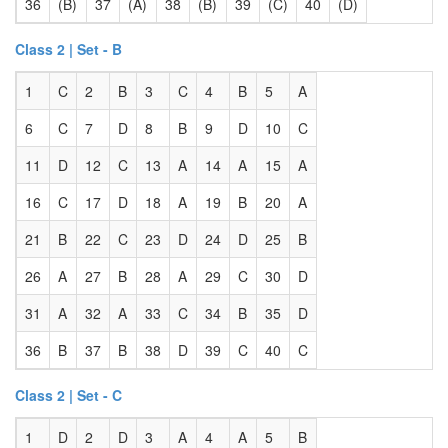
36
(B)
37
(A)
38
(B)
39
(C)
40
(D)
Class 2 | Set - B
1
C
2
B
3
C
4
B
5
A
6
C
7
D
8
B
9
D
10
C
11
D
12
C
13
A
14
A
15
A
16
C
17
D
18
A
19
B
20
A
21
B
22
C
23
D
24
D
25
B
26
A
27
B
28
A
29
C
30
D
31
A
32
A
33
C
34
B
35
D
36
B
37
B
38
D
39
C
40
C
Class 2 | Set - C
1
D
2
D
3
A
4
A
5
B