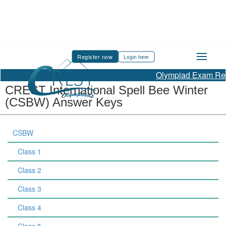
Register now
Login here
Olympiad Exam Regis
CREST International Spell Bee Winter
(CSBW) Answer Keys
CSBW
Class 1
Class 2
Class 3
Class 4